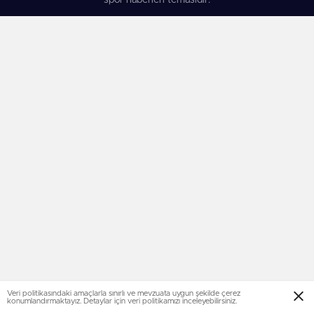
spor haberleri temasıdır.
Veri politikasındaki amaçlarla sınırlı ve mevzuata uygun şekilde çerez
konumlandırmaktayız. Detaylar için veri politikamızı inceleyebilirsiniz.