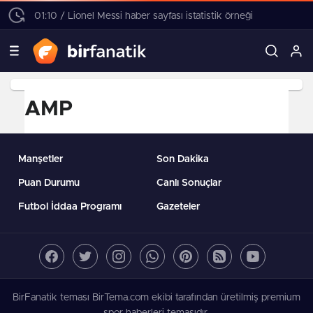
01:10 / Lionel Messi haber sayfası istatistik örneği
AMP
Manşetler
Son Dakika
Puan Durumu
Canlı Sonuçlar
Futbol İddaa Programı
Gazeteler
BirFanatik teması BirTema.com ekibi tarafından üretilmiş premium