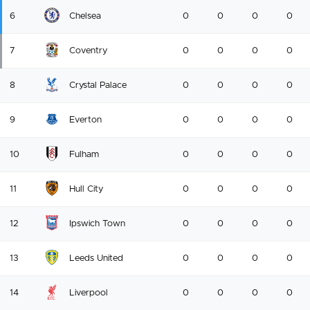
6
Chelsea
0
0
0
0
7
Coventry
0
0
0
0
8
Crystal Palace
0
0
0
0
9
Everton
0
0
0
0
10
Fulham
0
0
0
0
11
Hull City
0
0
0
0
12
Ipswich Town
0
0
0
0
13
Leeds United
0
0
0
0
14
Liverpool
0
0
0
0