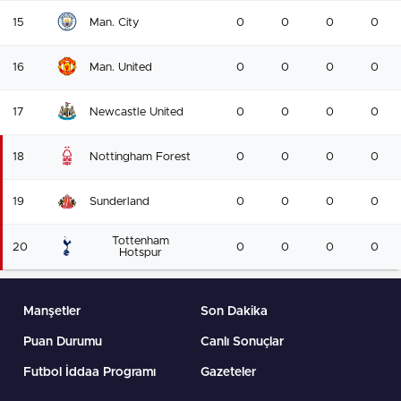
15
Man. City
0
0
0
0
16
Man. United
0
0
0
0
17
Newcastle United
0
0
0
0
18
Nottingham Forest
0
0
0
0
19
Sunderland
0
0
0
0
Tottenham
20
0
0
0
0
Hotspur
Manşetler
Son Dakika
Puan Durumu
Canlı Sonuçlar
Futbol İddaa Programı
Gazeteler