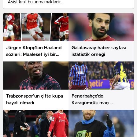
Asist kralı bulunmamaktadır.
Jürgen Klopp’tan Haaland
Galatasaray haber sayfası
sözleri: Maalesef iyi bir
istatistik örneği
transfer
Trabzonspor’un çifte kupa
Fenerbahçe’de
hayali olmadı
Karagümrük maçı
hazırlıkları sürüyor