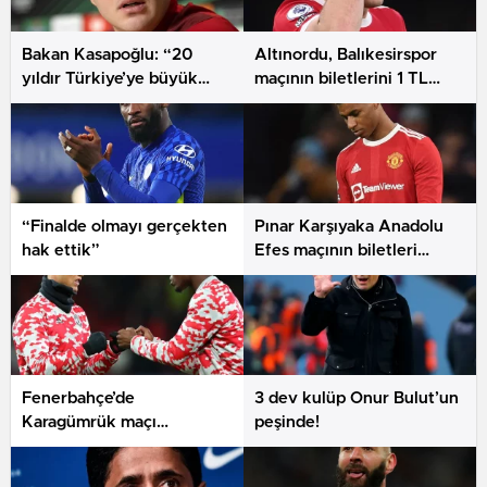
Bakan Kasapoğlu: “20
Altınordu, Balıkesirspor
yıldır Türkiye’ye büyük
maçının biletlerini 1 TL
emekler verdik”
olarak belirledi
“Finalde olmayı gerçekten
Pınar Karşıyaka Anadolu
hak ettik”
Efes maçının biletleri
satışta
Fenerbahçe’de
3 dev kulüp Onur Bulut’un
Karagümrük maçı
peşinde!
hazırlıkları sürüyor