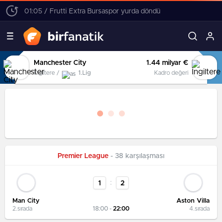
01:05 / Frutti Extra Bursaspor yurda döndü
Manchester City
1.44 milyar €
İngiltere /
1.Lig
Kadro değeri
Premier League
- 38 karşılaşması
:
1
2
Man City
Aston Villa
2.sırada
18:00 -
22:00
4.sırada