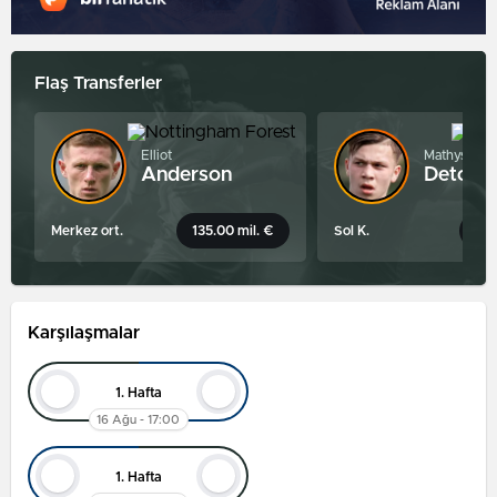
Flaş Transferler
Elliot
Mathys
Anderson
Detour
Merkez ort.
135.00 mil. €
Sol K.
25.
Karşılaşmalar
1. Hafta
16 Ağu - 17:00
1. Hafta