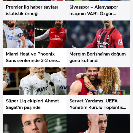
Premier lig haber sayfası
Sivasspor – Alanyaspor
istatistik örneği
maçının VAR’ı Özgür
Yankaya oldu
Miami Heat ve Phoenix
Mergim Berisha’nın doğum
Suns serilerinde 3-2 öne
günü kutlandı
geçti
Süper Lig ekipleri Ahmet
Servet Yardımcı, UEFA
Sagat’ın peşinde
Yönetim Kurulu Toplantısı
ve UEFA Kongresi’ne
katıldı