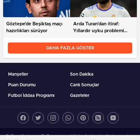
Göztepe’de Beşiktaş maçı
Arda Turan’dan itiraf:
hazırlıkları sürüyor
Yıllardır uyku problemi
çekiyorum, rahat
uyuyamıyorum
DAHA FAZLA GÖSTER
Manşetler
Son Dakika
Puan Durumu
Canlı Sonuçlar
Futbol İddaa Programı
Gazeteler
BirFanatik teması BirTema.com ekibi tarafından üretilmiş premium