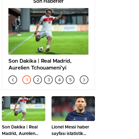
Son Haberler
Son Dakika | Real Madrid,
Lionel Messi haber s
Aurelien Tchouameni’yi
istatistik örneği
kadrosuna kattı
Son Dakika | Real
Lionel Messi haber
Madrid, Aurelien
sayfası istatistik