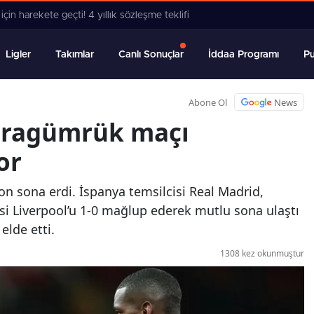
 harekete geçti! 4 yıllık sözleşme teklifi
Ligler
Takımlar
Canlı Sonuçlar
İddaa Programı
P
Abone Ol
News
aragümrük maçı
or
on sona erdi. İspanya temsilcisi Real Madrid,
cisi Liverpool’u 1-0 mağlup ederek mutlu sona ulaştı
lde etti.
1308 kez okunmuştur