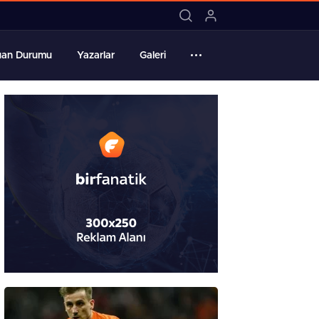
01:07 / Anadolu Efes-Pınar Karşıyaka maçı
uan Durumu
Yazarlar
Galeri