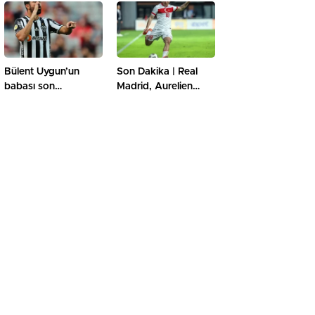
Bülent Uygun’un
Son Dakika | Real
babası son
Madrid, Aurelien
yolculuğuna
Tchouameni’yi
uğurlandı
kadrosuna kattı