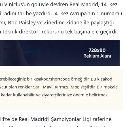
’u Vinicius’un golüyle deviren Real Madrid, 14. kez
, adını tarihe yazdırdı. 4. kez Avrupa’nın 1 numaralı
ı, Bob Paisley ve Zinedine Zidane ile paylaştığı
n teknik direktör” rekorunu tek başına ele geçirdi.
erebileceğiniz bir kısakod/shortcode örneğidir. Bu kısakod
 olan renkler Sarı, Mavi, Kırmızı, Mor, Yeşil'dir. Bir makale
 kadar kullanabilir ve ziyaretçilerinize önemle belirtmek
14’te de Real Madrid’i Şampiyonlar Ligi zaferine