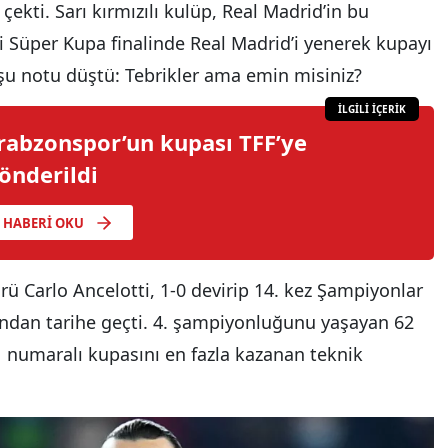
çekti. Sarı kırmızılı kulüp, Real Madrid’in bu
i Süper Kupa finalinde Real Madrid’i yenerek kupayı
a şu notu düştü: Tebrikler ama emin misiniz?
İLGİLİ İÇERİK
rabzonspor’un kupası TFF’ye
önderildi
HABERI OKU
örü Carlo Ancelotti, 1-0 devirip 14. kez Şampiyonlar
ından tarihe geçti. 4. şampiyonluğunu yaşayan 62
1 numaralı kupasını en fazla kazanan teknik