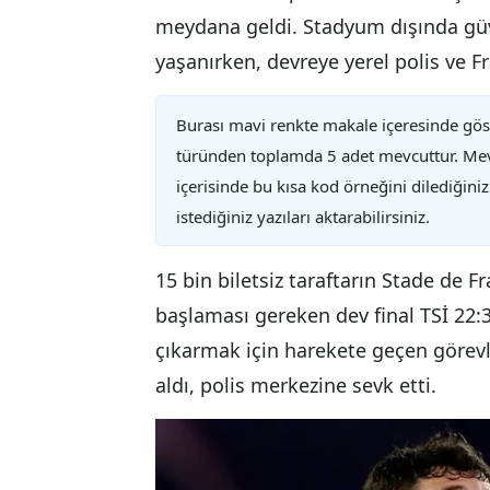
meydana geldi. Stadyum dışında güve
yaşanırken, devreye yerel polis ve F
Burası mavi renkte makale içeresinde göst
türünden toplamda 5 adet mevcuttur. Mevcut
içerisinde bu kısa kod örneğini dilediğiniz
istediğiniz yazıları aktarabilirsiniz.
15 bin biletsiz taraftarın Stade de F
başlaması gereken dev final TSİ 22:36’
çıkarmak için harekete geçen görevlile
aldı, polis merkezine sevk etti.