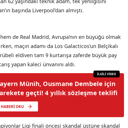
anan 62 yaşındaki teknik adam, tek yenilgisini
lan’ın başında Liverpool’dan almıştı.
ol hem de Real Madrid, Avrupa’nın en büyüğü olmak
nırken, maçın adamı da Los Galacticos’un Belçikalı
ecrübeli eldiven tam 9 kurtarışa zaferde büyük pay
tarış yapan kaleci ünvanını aldı.
İLGİLİ VİDEO
ayern Münih, Ousmane Dembele için
arekete geçti! 4 yıllık sözleşme teklifi
HABERI OKU
piyonlar Ligi finali öncesi skandal üstüne skandal