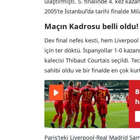
ulaştırmıştı. 5. finalinde 4. kez kaz
2005’te İstanbul’da tarihi finalde Mi
Maçın Kadrosu belli oldu!
Dev final nefes kesti, hem Liverpo
için ter döktü. İspanyollar 1-0 kaza
kalecisi Thibaut Courtais seçildi. T
sahibi oldu ve bir finalde en çok kur
B
h
Paris’teki Liverpool-Real Madrid Şam