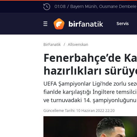
01:08 / Bayern Münih, Ousmane Dembele için
Servis
BirFanatik
/
Allsvenskan
Fenerbahçe’de K
hazırlıkları sürüy
UEFA Şampiyonlar Ligi’nde zorlu sez
fianlde karşılaştığı İngiltere temsil
ve turnuvadaki 14. şampiyonluğunu e
Güncelleme Tarihi: 10 Haziran 2022 22:20