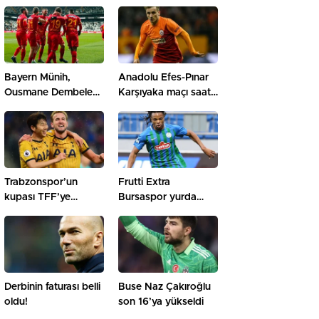
Tchouameni’yi
örneği
kadrosuna kattı
Bayern Münih,
Anadolu Efes-Pınar
Ousmane Dembele
Karşıyaka maçı saat
için harekete geçti! 4
kaçta?
yıllık sözleşme teklifi
Trabzonspor’un
Frutti Extra
kupası TFF’ye
Bursaspor yurda
gönderildi
döndü
Derbinin faturası belli
Buse Naz Çakıroğlu
oldu!
son 16’ya yükseldi