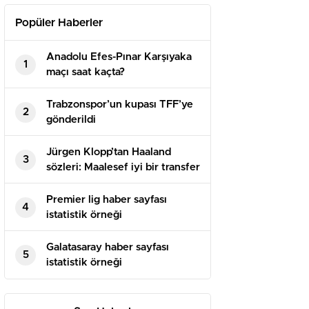
Popüler Haberler
Anadolu Efes-Pınar Karşıyaka
1
maçı saat kaçta?
Trabzonspor’un kupası TFF’ye
2
gönderildi
Jürgen Klopp’tan Haaland
3
sözleri: Maalesef iyi bir transfer
Premier lig haber sayfası
4
istatistik örneği
Galatasaray haber sayfası
5
istatistik örneği