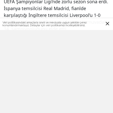
UEFA Şampiyonlar Ligi’nde zorlu sezon sona erdi.
İspanya temsilcisi Real Madrid, fianlde
karşılaştığı İngiltere temsilcisi Liverpool’u 1-0
mağlup ederek mutlu sona ulaştı ve turnuvadaki
Veri politikasındaki amaçlarla sınırlı ve mevzuata uygun şekilde çerez
konumlandırmaktayız. Detaylar için veri politikamızı inceleyebilirsiniz.
14. şampiyonluğunu elde etti.
13
0