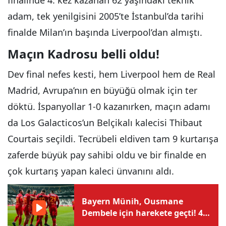
finalinde 4. kez kazanan 62 yaşındaki teknik
adam, tek yenilgisini 2005’te İstanbul’da tarihi
finalde Milan’ın başında Liverpool’dan almıştı.
Maçın Kadrosu belli oldu!
Dev final nefes kesti, hem Liverpool hem de Real
Madrid, Avrupa’nın en büyüğü olmak için ter
döktü. İspanyollar 1-0 kazanırken, maçın adamı
da Los Galacticos’un Belçikalı kalecisi Thibaut
Courtais seçildi. Tecrübeli eldiven tam 9 kurtarışa
zaferde büyük pay sahibi oldu ve bir finalde en
çok kurtarış yapan kaleci ünvanını aldı.
Bayern Münih, Ousmane
Dembele için harekete geçti! 4
yıllık sözleşme teklifi