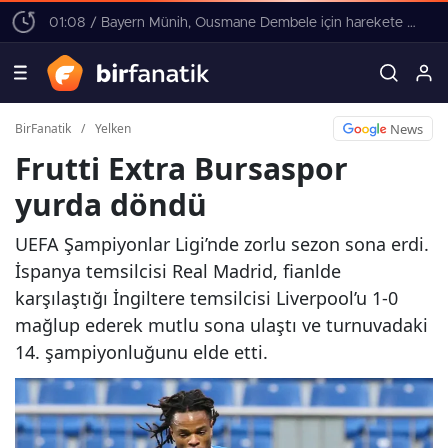
01:08 / Bayern Münih, Ousmane Dembele için harekete geçti! 4 yıllık sözleşme teklifi
News
BirFanatik
/
Yelken
Frutti Extra Bursaspor
yurda döndü
UEFA Şampiyonlar Ligi’nde zorlu sezon sona erdi.
İspanya temsilcisi Real Madrid, fianlde
karşılaştığı İngiltere temsilcisi Liverpool’u 1-0
mağlup ederek mutlu sona ulaştı ve turnuvadaki
14. şampiyonluğunu elde etti.