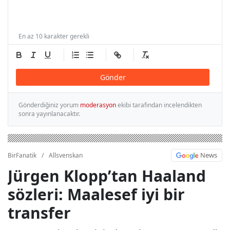
En az 10 karakter gerekli
Gönder
Gönderdiğiniz yorum
moderasyon
ekibi tarafından incelendikten
sonra yayınlanacaktır.
News
BirFanatik
/
Allsvenskan
Jürgen Klopp’tan Haaland
sözleri: Maalesef iyi bir
transfer