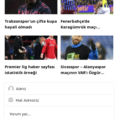
Trabzonspor’un çifte kupa
Fenerbahçe’de
hayali olmadı
Karagümrük maçı
hazırlıkları sürüyor
Premier lig haber sayfası
Sivasspor – Alanyaspor
istatistik örneği
maçının VAR’ı Özgür
Yankaya oldu