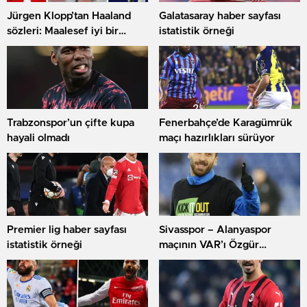
Jürgen Klopp’tan Haaland
Galatasaray haber sayfası
sözleri: Maalesef iyi bir
istatistik örneği
transfer
Trabzonspor’un çifte kupa
Fenerbahçe’de Karagümrük
hayali olmadı
maçı hazırlıkları sürüyor
Premier lig haber sayfası
Sivasspor – Alanyaspor
istatistik örneği
maçının VAR’ı Özgür
Yankaya oldu