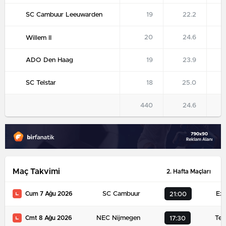
SC Cambuur Leeuwarden
19
22.2
20
24.6
Willem II
ADO Den Haag
19
23.9
SC Telstar
18
25.0
440
24.6
Maç Takvimi
2. Hafta Maçları
SC Cambuur
Exc
Cum 7 Ağu 2026
21:00
NEC Nijmegen
Tels
Cmt 8 Ağu 2026
17:30