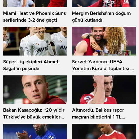
Miami Heat ve Phoenix Suns
Mergim Berisha’nın doğum
serilerinde 3-2 öne geçti
günü kutlandı
Süper Lig ekipleri Ahmet
Servet Yardımcı, UEFA
Sagat’ın peşinde
Yönetim Kurulu Toplantısı ve
UEFA Kongresi’ne katıldı
Bakan Kasapoğlu: “20 yıldır
Altınordu, Balıkesirspor
Türkiye’ye büyük emekler
maçının biletlerini 1 TL
verdik”
olarak belirledi