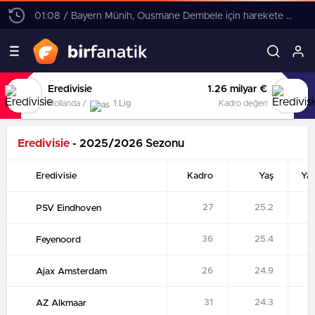
01:08 / Bayern Münih, Ousmane Dembele için harekete geçti! 4 yıllık sözleşme teklifi
Eredivisie
1.26 milyar €
Hollanda /
1.Lig
Kadro değeri
Eredivisie
- 2025/2026 Sezonu
Eredivisie
Kadro
Yaş
Ya
27
25.2
PSV Eindhoven
36
25.4
Feyenoord
26
24.9
Ajax Amsterdam
31
24.3
AZ Alkmaar