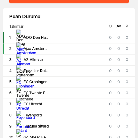
Puan Durumu
O
Av
P
Takımlar
1
ADO Den Haag
0
0
0
2
Ajax Amsterdam
0
0
0
3
AZ Alkmaar
0
0
0
4
Excelsior Rotterdam
0
0
0
5
FC Groningen
0
0
0
6
FC Twente Enschede
0
0
0
7
FC Utrecht
0
0
0
8
Feyenoord
0
0
0
9
Fortuna Sittard
0
0
0
10
Go Ahead Eagles
0
0
0