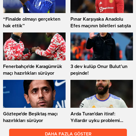
“Finalde olmayı gerçekten
Pınar Karşıyaka Anadolu
hak ettik”
Efes maçının biletleri satışta
Fenerbahçe’de Karagümrük
3 dev kulüp Onur Bulut’un
maçı hazırlıkları sürüyor
peşinde!
Göztepe’de Beşiktaş maçı
Arda Turan’dan itiraf:
hazırlıkları sürüyor
Yıllardır uyku problemi
çekiyorum, rahat
uyuyamıyorum
DAHA FAZLA GÖSTER