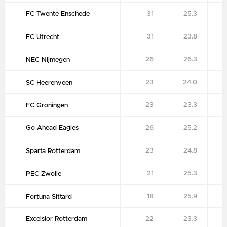
FC Twente Enschede
31
25.3
31
23.8
FC Utrecht
26
26.3
NEC Nijmegen
23
24.0
SC Heerenveen
23
23.3
FC Groningen
Go Ahead Eagles
26
25.2
23
24.8
Sparta Rotterdam
21
25.3
PEC Zwolle
18
25.9
Fortuna Sittard
Excelsior Rotterdam
22
23.3