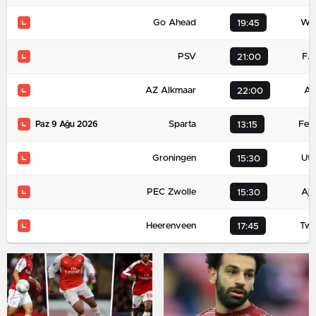
Go Ahead
Wil
19:45
PSV
F. 
21:00
AZ Alkmaar
AD
22:00
Sparta
Fey
Paz 9 Ağu 2026
13:15
Groningen
Utr
15:30
PEC Zwolle
Aja
15:30
Heerenveen
Twe
17:45