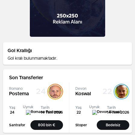
Gol Krallığı
Gol kralı bulunmamaktadır.
Son Transferler
Romano
Devon
24
22
Postema
Koswal
Uyruk
Uyruk
Yaş
Tarih
Yaş
Tarih
24
14 Tem 2026
22
14 Tem 2026
Santrafor
800 bin €
Stoper
Bedelsiz