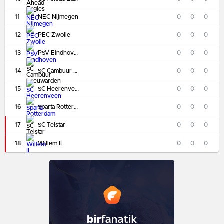
11
NEC Nijmegen
0
0
0
12
PEC Zwolle
0
0
0
13
PSV Eindhoven
0
0
0
14
SC Cambuur Leeuwarden
0
0
0
15
SC Heerenveen
0
0
0
16
Sparta Rotterdam
0
0
0
17
SC Telstar
0
0
0
18
Willem II
0
0
0