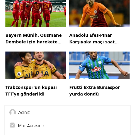
Bayern Münih, Ousmane
Anadolu Efes-Pınar
Dembele için harekete
Karşıyaka maçı saat
geçti! 4 yıllık sözleşme
kaçta?
teklifi
Trabzonspor’un kupası
Frutti Extra Bursaspor
TFF’ye gönderildi
yurda döndü