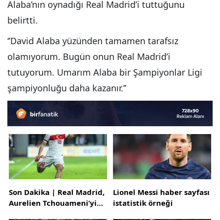
Alaba’nın oynadığı Real Madrid’i tuttuğunu
belirtti.
‘’David Alaba yüzünden tamamen tarafsız
olamıyorum. Bugün onun Real Madrid’i
tutuyorum. Umarım Alaba bir Şampiyonlar Ligi
şampiyonluğu daha kazanır.’’
Son Dakika | Real Madrid,
Lionel Messi haber sayfası
Aurelien Tchouameni’yi
istatistik örneği
kadrosuna kattı