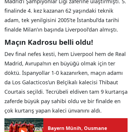
Madrid’i Şampiyonlar Ligi zaferine ulaştırmıştı. 5.
finalinde 4. kez kazanan 62 yaşındaki teknik
adam, tek yenilgisini 2005’te İstanbul’da tarihi
finalde Milan’ın başında Liverpool’dan almıştı.
Maçın Kadrosu belli oldu!
Dev final nefes kesti, hem Liverpool hem de Real
Madrid, Avrupa’nın en büyüğü olmak için ter
döktü. İspanyollar 1-0 kazanırken, maçın adamı
da Los Galacticos’un Belçikalı kalecisi Thibaut
Courtais seçildi. Tecrübeli eldiven tam 9 kurtarışa
zaferde büyük pay sahibi oldu ve bir finalde en
çok kurtarış yapan kaleci ünvanını aldı.
Bayern Münih, Ousmane