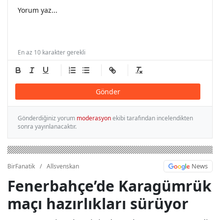
En az 10 karakter gerekli
Gönder
Gönderdiğiniz yorum
moderasyon
ekibi tarafından incelendikten
sonra yayınlanacaktır.
News
BirFanatik
/
Allsvenskan
Fenerbahçe’de Karagümrük
maçı hazırlıkları sürüyor