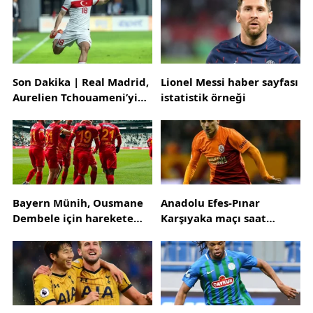
Son Dakika | Real Madrid,
Lionel Messi haber sayfası
Aurelien Tchouameni’yi
istatistik örneği
kadrosuna kattı
Bayern Münih, Ousmane
Anadolu Efes-Pınar
Dembele için harekete
Karşıyaka maçı saat
geçti! 4 yıllık sözleşme
kaçta?
teklifi