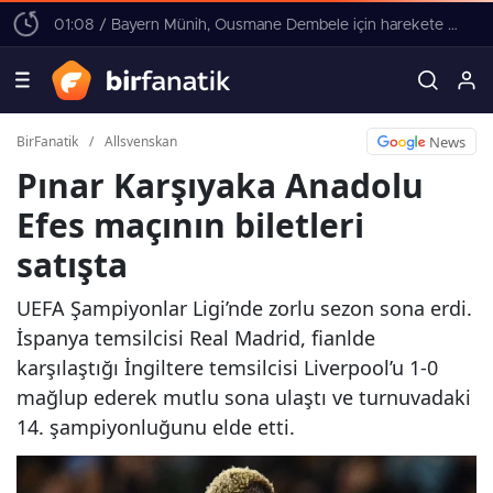
01:08 / Bayern Münih, Ousmane Dembele için harekete geçti! 4 yıllık sözleşme teklifi
News
BirFanatik
/
Allsvenskan
Pınar Karşıyaka Anadolu
Efes maçının biletleri
satışta
UEFA Şampiyonlar Ligi’nde zorlu sezon sona erdi.
İspanya temsilcisi Real Madrid, fianlde
karşılaştığı İngiltere temsilcisi Liverpool’u 1-0
mağlup ederek mutlu sona ulaştı ve turnuvadaki
14. şampiyonluğunu elde etti.