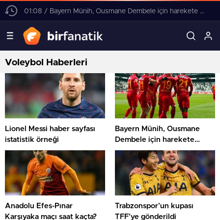
01:08 / Bayern Münih, Ousmane Dembele için harekete geçti! 4 yıllık sözleşme teklifi
Voleybol Haberleri
Lionel Messi haber sayfası
Bayern Münih, Ousmane
istatistik örneği
Dembele için harekete
geçti! 4 yıllık sözleşme
teklifi
Anadolu Efes-Pınar
Trabzonspor’un kupası
Karşıyaka maçı saat kaçta?
TFF’ye gönderildi