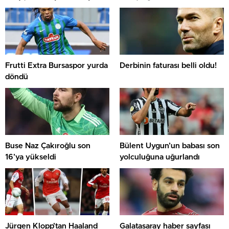
Frutti Extra Bursaspor yurda
Derbinin faturası belli oldu!
döndü
Buse Naz Çakıroğlu son
Bülent Uygun’un babası son
16’ya yükseldi
yolculuğuna uğurlandı
Jürgen Klopp’tan Haaland
Galatasaray haber sayfası