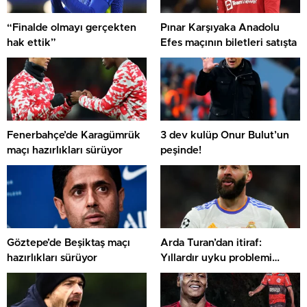
“Finalde olmayı gerçekten
Pınar Karşıyaka Anadolu
hak ettik”
Efes maçının biletleri satışta
Fenerbahçe’de Karagümrük
3 dev kulüp Onur Bulut’un
maçı hazırlıkları sürüyor
peşinde!
Göztepe’de Beşiktaş maçı
Arda Turan’dan itiraf:
hazırlıkları sürüyor
Yıllardır uyku problemi
çekiyorum, rahat
uyuyamıyorum