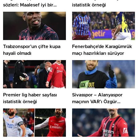
sözleri: Maalesef iyi bir
istatistik örneği
transfer
Trabzonspor’un çifte kupa
Fenerbahçe’de Karagümrük
hayali olmadı
maçı hazırlıkları sürüyor
Premier lig haber sayfası
Sivasspor – Alanyaspor
istatistik örneği
maçının VAR’ı Özgür
Yankaya oldu