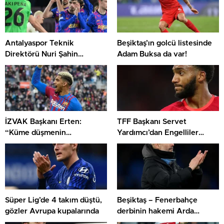
Antalyaspor Teknik
Beşiktaş’ın golcü listesinde
Direktörü Nuri Şahin
Adam Buksa da var!
Avrupa’yı da solladı
İZVAK Başkanı Erten:
TFF Başkanı Servet
“Küme düşmenin
Yardımcı’dan Engelliler
kaldırılmasıyla alakalı TFF’ye
Haftası mesajı
müracaat ettik”
Süper Lig’de 4 takım düştü,
Beşiktaş – Fenerbahçe
gözler Avrupa kupalarında
derbinin hakemi Arda
Kardeşler’e soruşturma!