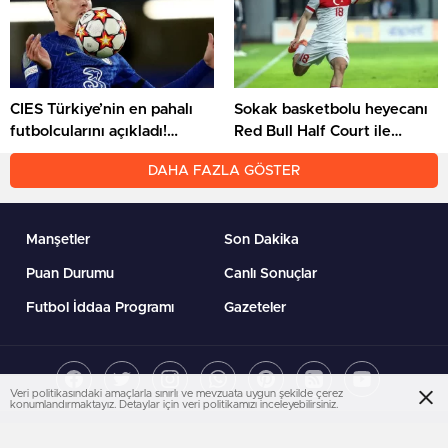
CIES Türkiye’nin en pahalı
Sokak basketbolu heyecanı
futbolcularını açıkladı!
Red Bull Half Court ile
Listedeki isimlere
Türkiye’yi saracak
DAHA FAZLA GÖSTER
şaşıracaksınız
Manşetler
Son Dakika
Puan Durumu
Canlı Sonuçlar
Futbol İddaa Programı
Gazeteler
Veri politikasındaki amaçlarla sınırlı ve mevzuata uygun şekilde çerez
konumlandırmaktayız. Detaylar için veri politikamızı inceleyebilirsiniz.
BirFanatik teması BirTema.com ekibi tarafından üretilmiş premium