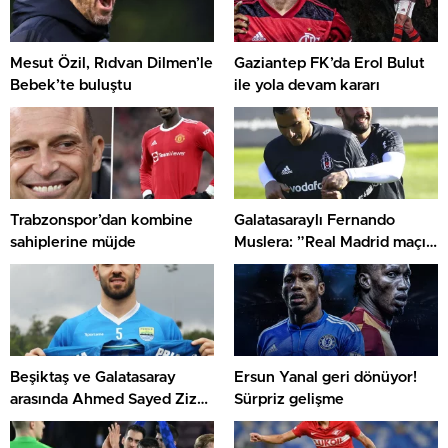
Mesut Özil, Rıdvan Dilmen’le
Gaziantep FK’da Erol Bulut
Bebek’te buluştu
ile yola devam kararı
Trabzonspor’dan kombine
Galatasaraylı Fernando
sahiplerine müjde
Muslera: ”Real Madrid maçı
en zorlandığım deplasman
maçıydı”
Beşiktaş ve Galatasaray
Ersun Yanal geri dönüyor!
arasında Ahmed Sayed Zizo
Sürpriz gelişme
savaşı!