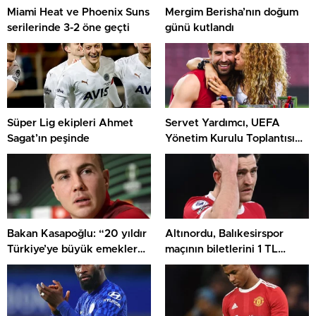
Miami Heat ve Phoenix Suns
Mergim Berisha’nın doğum
serilerinde 3-2 öne geçti
günü kutlandı
Süper Lig ekipleri Ahmet
Servet Yardımcı, UEFA
Sagat’ın peşinde
Yönetim Kurulu Toplantısı
ve UEFA Kongresi’ne katıldı
Bakan Kasapoğlu: “20 yıldır
Altınordu, Balıkesirspor
Türkiye’ye büyük emekler
maçının biletlerini 1 TL
verdik”
olarak belirledi