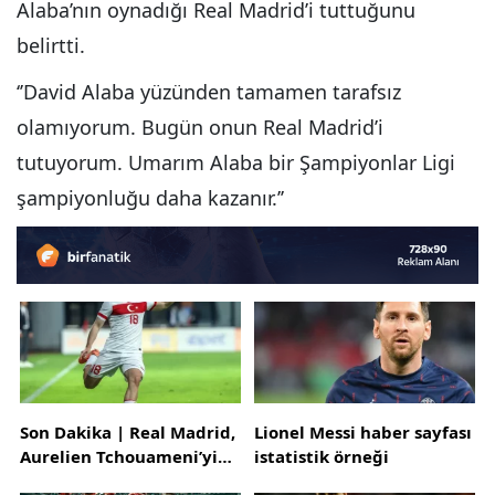
Alaba’nın oynadığı Real Madrid’i tuttuğunu
belirtti.
‘’David Alaba yüzünden tamamen tarafsız
olamıyorum. Bugün onun Real Madrid’i
tutuyorum. Umarım Alaba bir Şampiyonlar Ligi
şampiyonluğu daha kazanır.’’
Son Dakika | Real Madrid,
Lionel Messi haber sayfası
Aurelien Tchouameni’yi
istatistik örneği
kadrosuna kattı