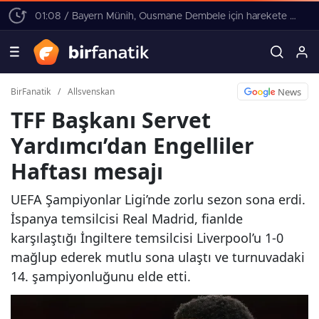
01:08 / Bayern Münih, Ousmane Dembele için harekete geçti! 4 yıllık sözleşme teklifi
News
BirFanatik
/
Allsvenskan
TFF Başkanı Servet
Yardımcı’dan Engelliler
Haftası mesajı
UEFA Şampiyonlar Ligi’nde zorlu sezon sona erdi.
İspanya temsilcisi Real Madrid, fianlde
karşılaştığı İngiltere temsilcisi Liverpool’u 1-0
mağlup ederek mutlu sona ulaştı ve turnuvadaki
14. şampiyonluğunu elde etti.