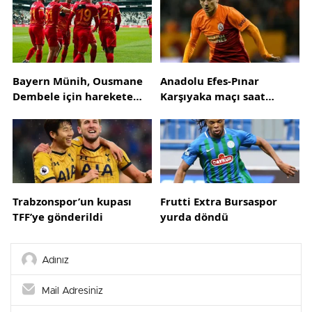
Bayern Münih, Ousmane
Anadolu Efes-Pınar
Dembele için harekete
Karşıyaka maçı saat
geçti! 4 yıllık sözleşme
kaçta?
teklifi
Trabzonspor’un kupası
Frutti Extra Bursaspor
TFF’ye gönderildi
yurda döndü