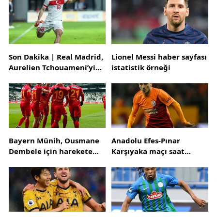
Son Dakika | Real Madrid,
Lionel Messi haber sayfası
Aurelien Tchouameni’yi
istatistik örneği
kadrosuna kattı
Bayern Münih, Ousmane
Anadolu Efes-Pınar
Dembele için harekete
Karşıyaka maçı saat
geçti! 4 yıllık sözleşme
kaçta?
teklifi