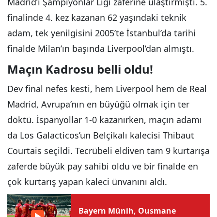
Madrid’i Şampiyonlar Ligi zaferine ulaştırmıştı. 5.
finalinde 4. kez kazanan 62 yaşındaki teknik
adam, tek yenilgisini 2005’te İstanbul’da tarihi
finalde Milan’ın başında Liverpool’dan almıştı.
Maçın Kadrosu belli oldu!
Dev final nefes kesti, hem Liverpool hem de Real
Madrid, Avrupa’nın en büyüğü olmak için ter
döktü. İspanyollar 1-0 kazanırken, maçın adamı
da Los Galacticos’un Belçikalı kalecisi Thibaut
Courtais seçildi. Tecrübeli eldiven tam 9 kurtarışa
zaferde büyük pay sahibi oldu ve bir finalde en
çok kurtarış yapan kaleci ünvanını aldı.
Bayern Münih, Ousmane