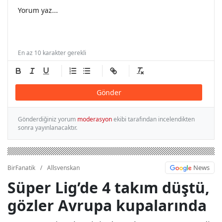
En az 10 karakter gerekli
Gönder
Gönderdiğiniz yorum
moderasyon
ekibi tarafından incelendikten
sonra yayınlanacaktır.
News
BirFanatik
/
Allsvenskan
Süper Lig’de 4 takım düştü,
gözler Avrupa kupalarında