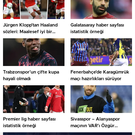
Jürgen Klopp’tan Haaland
Galatasaray haber sayfası
sözleri: Maalesef iyi bir
istatistik örneği
transfer
Trabzonspor’un çifte kupa
Fenerbahçe’de Karagümrük
hayali olmadı
maçı hazırlıkları sürüyor
Premier lig haber sayfası
Sivasspor – Alanyaspor
istatistik örneği
maçının VAR’ı Özgür
Yankaya oldu