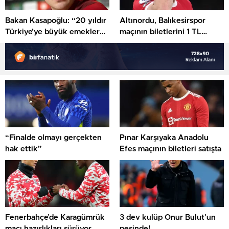
Bakan Kasapoğlu: “20 yıldır
Altınordu, Balıkesirspor
Türkiye’ye büyük emekler
maçının biletlerini 1 TL
verdik”
olarak belirledi
“Finalde olmayı gerçekten
Pınar Karşıyaka Anadolu
hak ettik”
Efes maçının biletleri satışta
Fenerbahçe’de Karagümrük
3 dev kulüp Onur Bulut’un
maçı hazırlıkları sürüyor
peşinde!