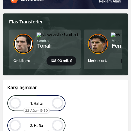
Flaş Transferler
Sandro
Mateus
Tonali
Fernan
Ön Libero
108.00 mil. €
Merkez ort.
99.
Karşılaşmalar
1. Hafta
22 Ağu - 19:30
2. Hafta