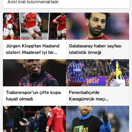
Asist kralı bulunmamaktadır.
Jürgen Klopp’tan Haaland
Galatasaray haber sayfası
sözleri: Maalesef iyi bir
istatistik örneği
transfer
Trabzonspor’un çifte kupa
Fenerbahçe’de
hayali olmadı
Karagümrük maçı
hazırlıkları sürüyor