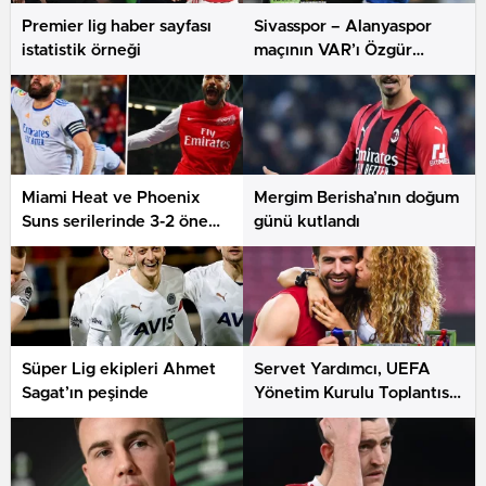
Premier lig haber sayfası
Sivasspor – Alanyaspor
istatistik örneği
maçının VAR’ı Özgür
Yankaya oldu
Miami Heat ve Phoenix
Mergim Berisha’nın doğum
Suns serilerinde 3-2 öne
günü kutlandı
geçti
Süper Lig ekipleri Ahmet
Servet Yardımcı, UEFA
Sagat’ın peşinde
Yönetim Kurulu Toplantısı
ve UEFA Kongresi’ne
katıldı