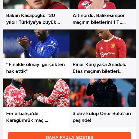
Bakan Kasapoğlu: “20
Altınordu, Balıkesirspor
yıldır Türkiye’ye büyük
maçının biletlerini 1 TL
emekler verdik”
olarak belirledi
“Finalde olmayı gerçekten
Pınar Karşıyaka Anadolu
hak ettik”
Efes maçının biletleri
satışta
Fenerbahçe’de
3 dev kulüp Onur Bulut’un
Karagümrük maçı
peşinde!
hazırlıkları sürüyor
DAHA FAZLA GÖSTER