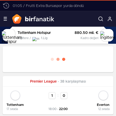
01:05 / Frutti Extra Bursaspor yurda döndü
Tottenham Hotspur
880.50 mil. €
İngiltere /
1.Lig
Kadro değeri
Premier League
- 38 karşılaşması
:
1
0
Tottenham
Everton
17.sırada
18:00 -
22:00
12.sırada