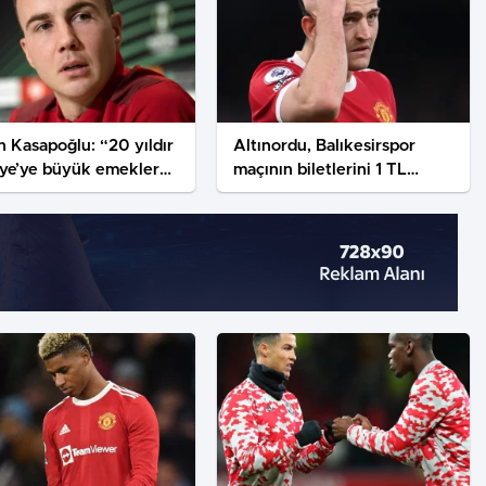
 Kasapoğlu: “20 yıldır
Altınordu, Balıkesirspor
iye’ye büyük emekler
maçının biletlerini 1 TL
ik”
olarak belirledi