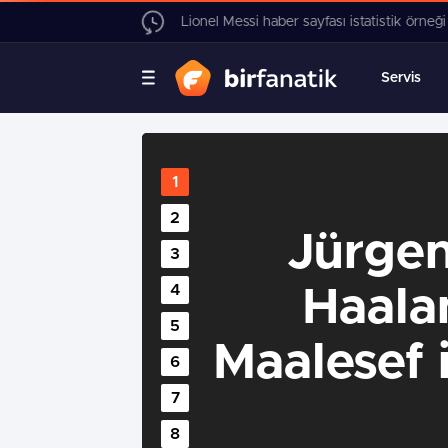
01:08 / Bayern Münih, Ousmane Dembele için
Servis
Jürgen
Haalan
Maalesef i