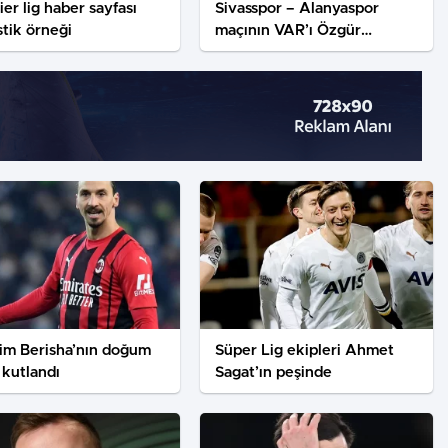
er lig haber sayfası
Sivasspor – Alanyaspor
istik örneği
maçının VAR’ı Özgür
Yankaya oldu
im Berisha’nın doğum
Süper Lig ekipleri Ahmet
kutlandı
Sagat’ın peşinde