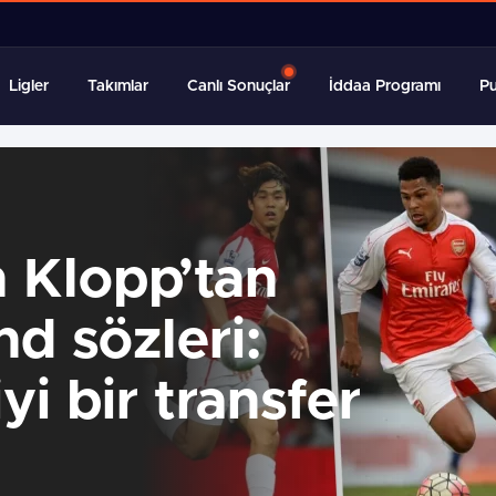
 harekete geçti! 4 yıllık sözleşme teklifi
Ligler
Takımlar
Canlı Sonuçlar
İddaa Programı
P
 Klopp’tan
d sözleri:
yi bir transfer