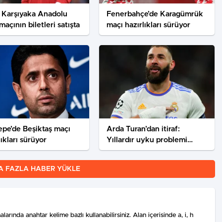
 Karşıyaka Anadolu
Fenerbahçe’de Karagümrük
maçının biletleri satışta
maçı hazırlıkları sürüyor
pe’de Beşiktaş maçı
Arda Turan’dan itiraf:
lıkları sürüyor
Yıllardır uyku problemi
çekiyorum, rahat
uyuyamıyorum
A FAZLA HABER YÜKLE
arında anahtar kelime bazlı kullanabilirsiniz. Alan içerisinde a, i, h