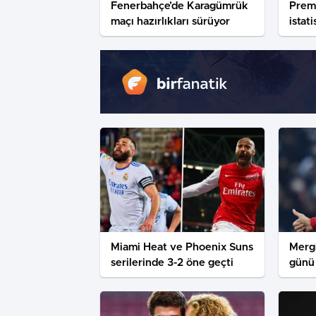
Fenerbahçe’de Karagümrük
Premi
maçı hazırlıkları sürüyor
istat
Miami Heat ve Phoenix Suns
Merg
serilerinde 3-2 öne geçti
günü 