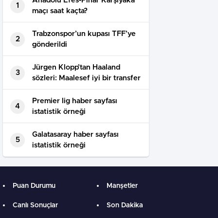
Anadolu Efes-Pınar Karşıyaka
1
maçı saat kaçta?
Trabzonspor’un kupası TFF’ye
2
gönderildi
Jürgen Klopp’tan Haaland
3
sözleri: Maalesef iyi bir transfer
Premier lig haber sayfası
4
istatistik örneği
Galatasaray haber sayfası
5
istatistik örneği
Puan Durumu
Manşetler
Canlı Sonuçlar
Son Dakika