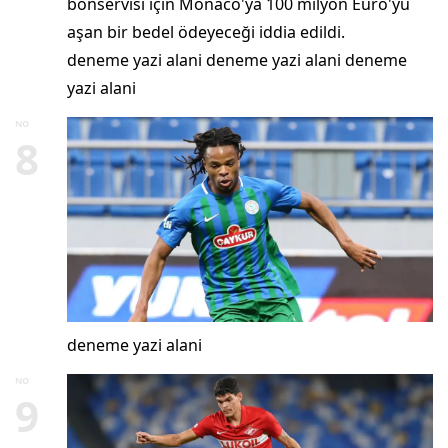
bonservisi için Monaco'ya 100 milyon Euro'yu
aşan bir bedel ödeyeceği iddia edildi.
deneme yazi alani deneme yazi alani deneme
yazi alani
NO
8
deneme yazi alani
NO
9