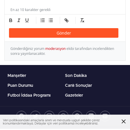
En az 10 karakter gerekli
Gönder
Gönderdiğiniz yorum
moderasyon
ekibi tarafından incelendikten
sonra yayınlanacaktır.
Manşetler
Son Dakika
Puan Durumu
Canlı Sonuçlar
Futbol İddaa Programı
Gazeteler
Veri politikasındaki amaçlarla sınırlı ve mevzuata uygun şekilde çerez
konumlandırmaktayız. Detaylar için veri politikamızı inceleyebilirsiniz.