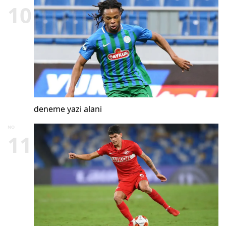
10
deneme yazi alani
NO
11