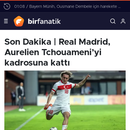
01:08 / Bayern Münih, Ousmane Dembele için harekete geçti! 4 yıllık sözleşme teklifi
Son Dakika | Real Madrid,
Aurelien Tchouameni’yi
kadrosuna kattı