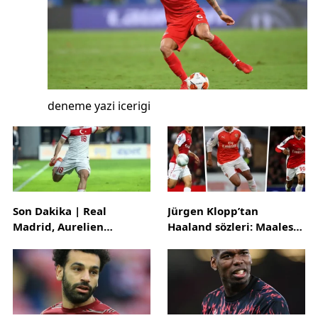
deneme yazi icerigi
Son Dakika | Real
Jürgen Klopp’tan
Madrid, Aurelien
Haaland sözleri: Maalesef
Tchouameni’yi kadrosuna
iyi bir transfer
kattı