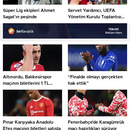
Süper Lig ekipleri Ahmet
Servet Yardımcı, UEFA
Sagat’ın peşinde
Yönetim Kurulu Toplantısı
ve UEFA Kongresi’ne katıldı
Altınordu, Balıkesirspor
“Finalde olmayı gerçekten
maçının biletlerini 1 TL
hak ettik”
olarak belirledi
Pınar Karşıyaka Anadolu
Fenerbahçe’de Karagümrük
Efes maçının biletleri satışta
maçı hazırlıkları sürüyor