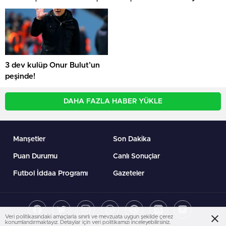
3 dev kulüp Onur Bulut’un
peşinde!
DAHA FAZLA HABER YÜKLE
Manşetler
Son Dakika
Puan Durumu
Canlı Sonuçlar
Futbol İddaa Programı
Gazeteler
Veri politikasındaki amaçlarla sınırlı ve mevzuata uygun şekilde çerez
konumlandırmaktayız. Detaylar için veri politikamızı inceleyebilirsiniz.