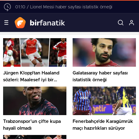
01:10 / Lionel Messi haber sayfası istatistik örneği
Jürgen Klopp’tan Haaland
Galatasaray haber sayfası
sözleri: Maalesef iyi bir
istatistik örneği
transfer
Trabzonspor’un çifte kupa
Fenerbahçe’de Karagümrük
hayali olmadı
maçı hazırlıkları sürüyor