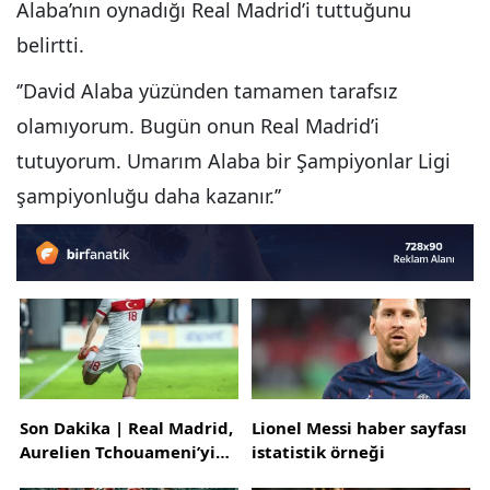
Alaba’nın oynadığı Real Madrid’i tuttuğunu
belirtti.
‘’David Alaba yüzünden tamamen tarafsız
olamıyorum. Bugün onun Real Madrid’i
tutuyorum. Umarım Alaba bir Şampiyonlar Ligi
şampiyonluğu daha kazanır.’’
Son Dakika | Real Madrid,
Lionel Messi haber sayfası
Aurelien Tchouameni’yi
istatistik örneği
kadrosuna kattı