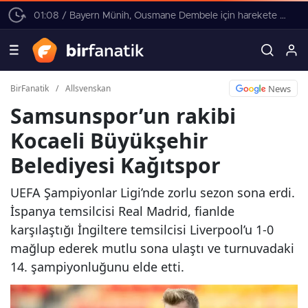
01:08 / Bayern Münih, Ousmane Dembele için harekete geçti! 4 yıllık sözleşme teklifi
News
BirFanatik
/
Allsvenskan
Samsunspor’un rakibi
Kocaeli Büyükşehir
Belediyesi Kağıtspor
UEFA Şampiyonlar Ligi’nde zorlu sezon sona erdi.
İspanya temsilcisi Real Madrid, fianlde
karşılaştığı İngiltere temsilcisi Liverpool’u 1-0
mağlup ederek mutlu sona ulaştı ve turnuvadaki
14. şampiyonluğunu elde etti.