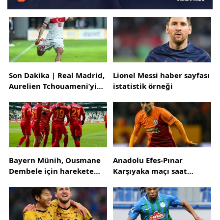
Son Dakika | Real Madrid,
Lionel Messi haber sayfası
Aurelien Tchouameni’yi
istatistik örneği
kadrosuna kattı
Bayern Münih, Ousmane
Anadolu Efes-Pınar
Dembele için harekete
Karşıyaka maçı saat
geçti! 4 yıllık sözleşme
kaçta?
teklifi