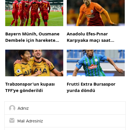
Bayern Münih, Ousmane
Anadolu Efes-Pınar
Dembele için harekete
Karşıyaka maçı saat
geçti! 4 yıllık sözleşme
kaçta?
teklifi
Trabzonspor’un kupası
Frutti Extra Bursaspor
TFF’ye gönderildi
yurda döndü