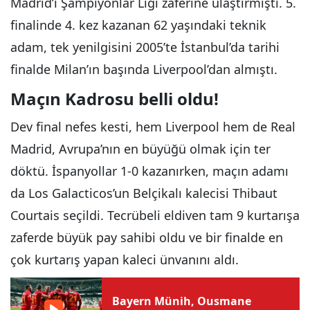
Madrid’i Şampiyonlar Ligi zaferine ulaştırmıştı. 5.
finalinde 4. kez kazanan 62 yaşındaki teknik
adam, tek yenilgisini 2005’te İstanbul’da tarihi
finalde Milan’ın başında Liverpool’dan almıştı.
Maçın Kadrosu belli oldu!
Dev final nefes kesti, hem Liverpool hem de Real
Madrid, Avrupa’nın en büyüğü olmak için ter
döktü. İspanyollar 1-0 kazanırken, maçın adamı
da Los Galacticos’un Belçikalı kalecisi Thibaut
Courtais seçildi. Tecrübeli eldiven tam 9 kurtarışa
zaferde büyük pay sahibi oldu ve bir finalde en
çok kurtarış yapan kaleci ünvanını aldı.
Bayern Münih, Ousmane