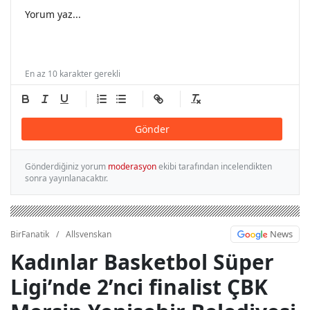
En az 10 karakter gerekli
Gönder
Gönderdiğiniz yorum
moderasyon
ekibi tarafından incelendikten
sonra yayınlanacaktır.
News
BirFanatik
/
Allsvenskan
Kadınlar Basketbol Süper
Ligi’nde 2’nci finalist ÇBK