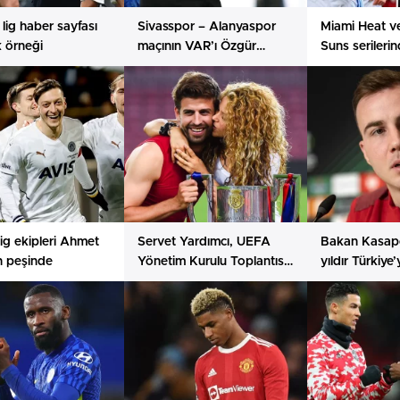
 lig haber sayfası
Sivasspor – Alanyaspor
Miami Heat v
ik örneği
maçının VAR’ı Özgür
Suns serileri
Yankaya oldu
geçti
ig ekipleri Ahmet
Servet Yardımcı, UEFA
Bakan Kasap
n peşinde
Yönetim Kurulu Toplantısı
yıldır Türkiye
ve UEFA Kongresi’ne
emekler verd
katıldı