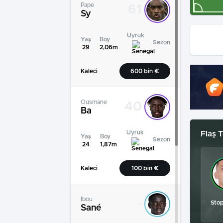
Pape
61
Sy
Uyruk
Yaş
Boy
Sezon
29
2,06m
Kaleci
600 bin €
Ousmane
40
Ba
Uyruk
Flaş T
Yaş
Boy
Sezon
24
1,87m
Kaleci
100 bin €
Ibou
-
Sto
Sané