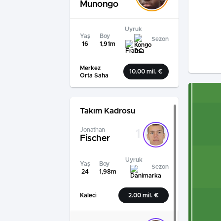
Munongo
Uyruk
Yaş
Boy
Sezon
16
1,91m
Merkez
10.00 mil. €
Orta Saha
Takım Kadrosu
Jonathan
1
Fischer
Uyruk
Yaş
Boy
Sezon
24
1,98m
Kaleci
2.00 mil. €