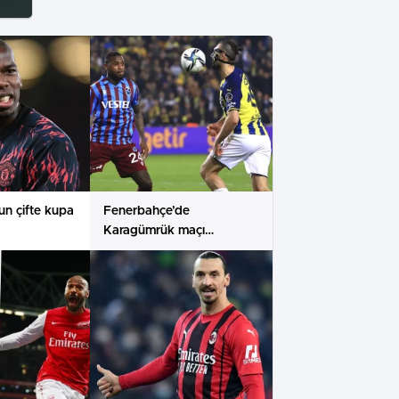
un çifte kupa
Fenerbahçe’de
Karagümrük maçı
hazırlıkları sürüyor