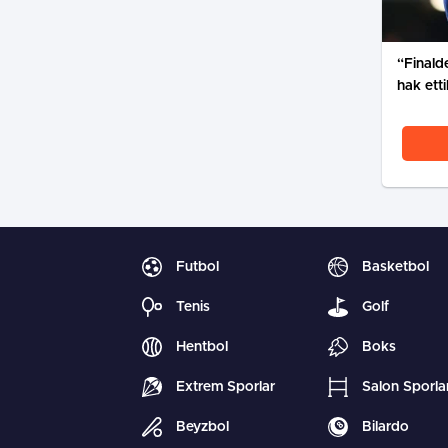
Alpha
12
Touré
“Finald
hak ett
Uyruk
Yaş
Boy
Sezon
20
1,80m
Ön Libero
5.00 mil. €
Believe
33
Munongo
Futbol
Basketbol
Uyruk
Yaş
Boy
Tenis
Golf
Sezon
16
1,91m
Hentbol
Boks
Merkez ort.
10.00 mil. €
Extrem Sporlar
Salon Sporlar
Beyzbol
Bilardo
Jessy
20