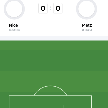
:
0
0
Nice
Metz
16.sırada
18.sırada