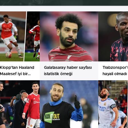
Klopp’tan Haaland
Galatasaray haber sayfası
Trabzonspor’
 Maalesef iyi bir
istatistik örneği
hayali olmadı