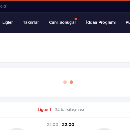
eldi
Ligler
Takımlar
Canlı Sonuçlar
İddaa Programı
P
Ligue 1
- 34 karşılaşması
22:00 -
22:00