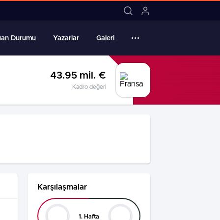
16:09 / Bülent Uygun’un babası son yolcu
uan Durumu
Yazarlar
Galeri
43.95 mil. €
Kadro değeri
Karşılaşmalar
1. Hafta