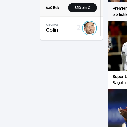
Sağ Bek
350 bin €
Premier
istatist
Maxime
2
Colin
Uyruk
Yaş
Boy
Sezon
34
1,80m
Sağ Bek
250 bin €
Süper L
Cléo
25
Sagat’ı
Mélières
Uyruk
Yaş
Boy
Sezon
21
1,75m
Sağ Bek
200 bin €