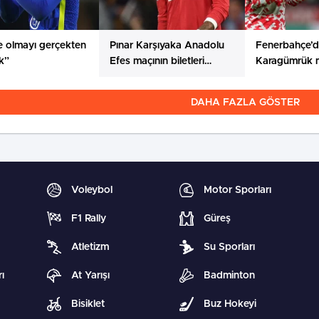
e olmayı gerçekten
Pınar Karşıyaka Anadolu
Fenerbahçe’
ik”
Efes maçının biletleri
Karagümrük 
satışta
hazırlıkları sü
DAHA FAZLA GÖSTER
Voleybol
Motor Sporları
F1 Rally
Güreş
Atletizm
Su Sporları
ı
At Yarışı
Badminton
Bisiklet
Buz Hokeyi