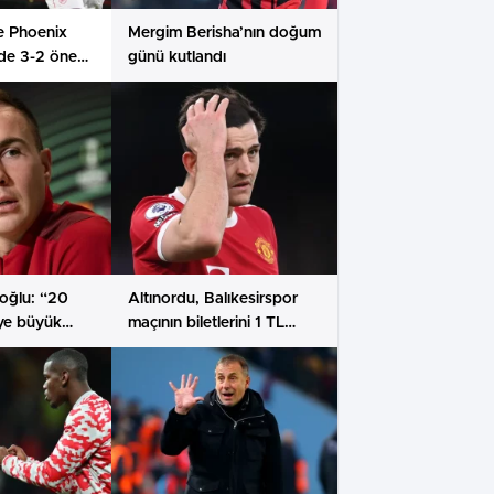
e Phoenix
Mergim Berisha’nın doğum
nde 3-2 öne
günü kutlandı
oğlu: “20
Altınordu, Balıkesirspor
’ye büyük
maçının biletlerini 1 TL
ik”
olarak belirledi