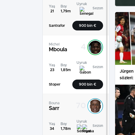
Uyruk
Yaş
Boy
Sezon
21
1,79m
Santrafor
900 bin €
Michel
4
Mboula
Uyruk
Yaş
Boy
Sezon
23
1,85m
Jürgen 
sözleri:
transfer
Stoper
900 bin €
Bouna
70
Sarr
Uyruk
Yaş
Boy
Sezon
34
1,78m