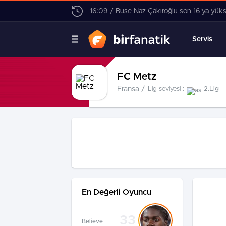
16:09 / Buse Naz Çakıroğlu son 16’ya yüks
Servis
FC Metz
Fransa /
Lig seviyesi :
2.Lig
En Değerli Oyuncu
33
Believe