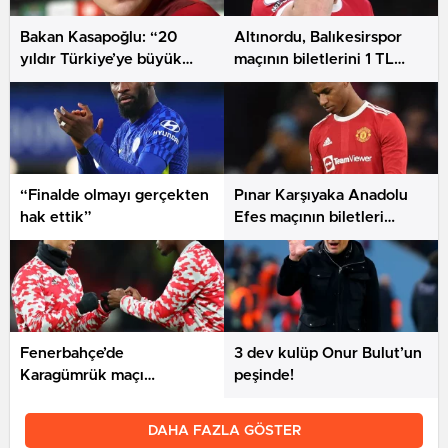
Bakan Kasapoğlu: “20
Altınordu, Balıkesirspor
yıldır Türkiye’ye büyük
maçının biletlerini 1 TL
emekler verdik”
olarak belirledi
“Finalde olmayı gerçekten
Pınar Karşıyaka Anadolu
hak ettik”
Efes maçının biletleri
satışta
Fenerbahçe’de
3 dev kulüp Onur Bulut’un
Karagümrük maçı
peşinde!
hazırlıkları sürüyor
DAHA FAZLA GÖSTER