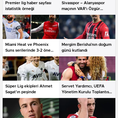
Premier lig haber sayfası
Sivasspor – Alanyaspor
istatistik örneği
maçının VAR’ı Özgür
Yankaya oldu
Miami Heat ve Phoenix
Mergim Berisha’nın doğum
Suns serilerinde 3-2 öne
günü kutlandı
geçti
Süper Lig ekipleri Ahmet
Servet Yardımcı, UEFA
Sagat’ın peşinde
Yönetim Kurulu Toplantısı
ve UEFA Kongresi’ne
katıldı