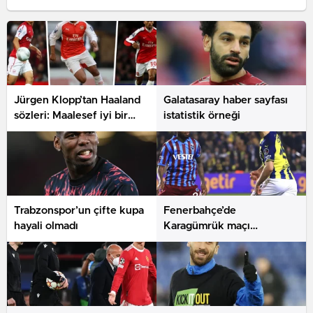
Jürgen Klopp’tan Haaland
Galatasaray haber sayfası
sözleri: Maalesef iyi bir
istatistik örneği
transfer
Trabzonspor’un çifte kupa
Fenerbahçe’de
hayali olmadı
Karagümrük maçı
hazırlıkları sürüyor