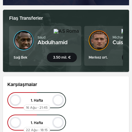
Flaş Transferler
Saud
Michaël
Abdulhamid
Cuisanc
Sağ Bek
3.50 mil. €
Merkez ort.
3.
Karşılaşmalar
1. Hafta
16 Ağu - 21:45
1. Hafta
22 Ağu - 18:15