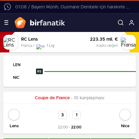
01:08 / Bayern Münih, Ousmane Dembele için harekete geçti! 4 yıllık sözleşme teklifi
RC Lens
223.35 mil. €
Fransa /
1.Lig
Kadro değeri
LEN
BŞ
NIC
Coupe de France
- 10 karşılaşması
:
3
1
Lens
Nice
22:00 -
22:00